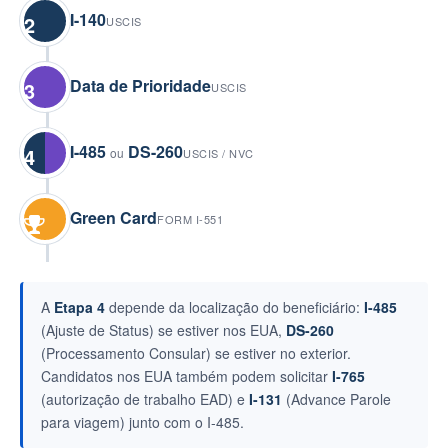
I-140
2
USCIS
Data de Prioridade
3
USCIS
I-485
DS-260
4
ou
USCIS / NVC
Green Card
FORM I-551
A
Etapa 4
depende da localização do beneficiário:
I-485
(Ajuste de Status) se estiver nos EUA,
DS-260
(Processamento Consular) se estiver no exterior.
Candidatos nos EUA também podem solicitar
I-765
(autorização de trabalho EAD) e
I-131
(Advance Parole
para viagem) junto com o I-485.