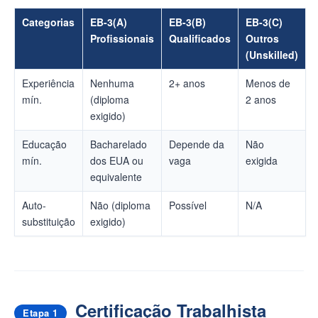
Categorias
EB-3(A)
EB-3(B)
EB-3(C)
Profissionais
Qualificados
Outros
(Unskilled)
Experiência
Nenhuma
2+ anos
Menos de
mín.
(diploma
2 anos
exigido)
Educação
Bacharelado
Depende da
Não
mín.
dos EUA ou
vaga
exigida
equivalente
Auto-
Não (diploma
Possível
N/A
substituição
exigido)
Certificação Trabalhista
Etapa 1